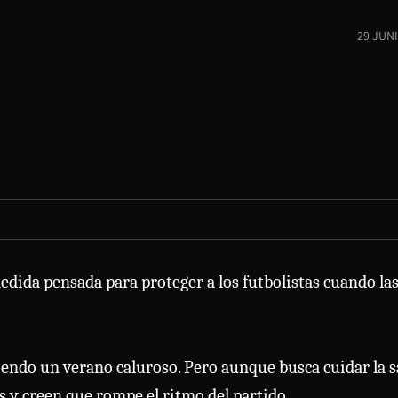
29 JUN
medida pensada para proteger a los futbolistas cuando la
iendo un verano caluroso. Pero aunque busca cuidar la 
s y creen que rompe el ritmo del partido.