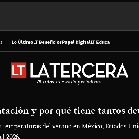
Opens in new window
os
Lo Último
LT Beneficios
Papel Digital
LT Educa
75 años
haciendo periodismo
atación y por qué tiene tantos de
as temperaturas del verano en México, Estados Uni
l 2026.