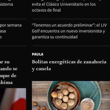
sistema
evita el Clásico Universitario en los
octavos de final
z por semana
“Tenemos un acuerdo preliminar”: el LIV
rasa
Golf encuentra un nuevo inversionista y
o
garantiza su continuidad
PAULA
ar su
Bolitas energéticas de zanahoria
uando se
y canela
aque de
oshima