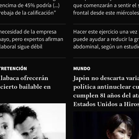
encima de 45% podría (...)
que comenzarán a sentir el 
rebaja de la calificación”
frontal desde este miércoles
necesidad de la empresa
Hacer este ejercicio una ve
ayo, pero expertos afirman
puede ayudar a reducir la g
aboral sigue débil
abdominal, según un estudi
TRETENCIÓN
MUNDO
labaca ofrecerán
Japón no descarta vari
cierto bailable en
política antinuclear c
cumplen 81 años del at
Estados Unidos a Hir