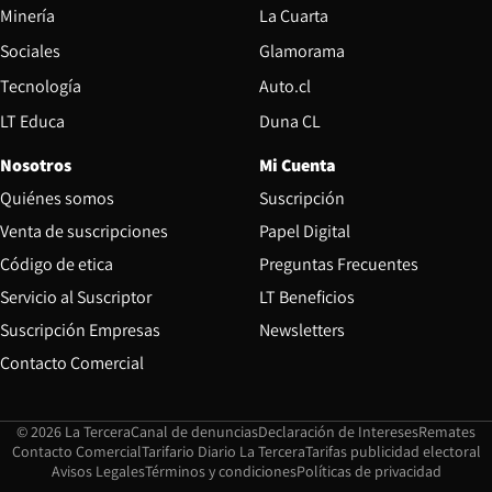
Opens in new window
Minería
La Cuarta
Opens in new wind
Sociales
Glamorama
Opens in new window
Tecnología
Auto.cl
Opens in new window
LT Educa
Duna CL
Nosotros
Mi Cuenta
Quiénes somos
Suscripción
Opens in new win
Venta de suscripciones
Papel Digital
Opens in new window
Código de etica
Preguntas Frecuentes
Servicio al Suscriptor
LT Beneficios
Suscripción Empresas
Newsletters
Opens in new window
Contacto Comercial
Opens in new window
Opens in 
Op
© 2026 La Tercera
Canal de denuncias
Declaración de Intereses
Remates
Opens in new window
Opens in new window
O
Contacto Comercial
Tarifario Diario La Tercera
Tarifas publicidad electoral
Opens in new window
Avisos Legales
Términos y condiciones
Políticas de privacidad