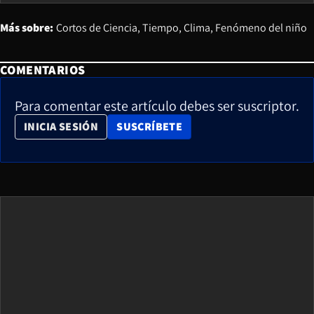
Más sobre:
Cortos de Ciencia
Tiempo
Clima
Fenómeno del niño
COMENTARIOS
Para comentar este artículo debes ser suscriptor.
OPENS IN NEW WINDOW
INICIA SESIÓN
SUSCRÍBETE