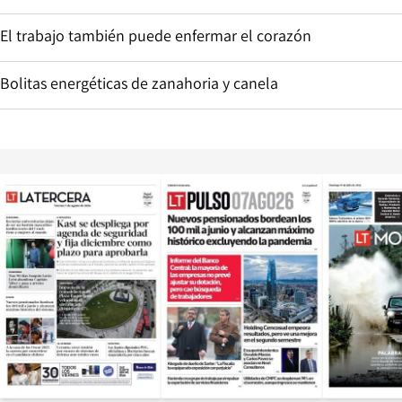
El trabajo también puede enfermar el corazón
Bolitas energéticas de zanahoria y canela
Opens in new window
Opens in ne