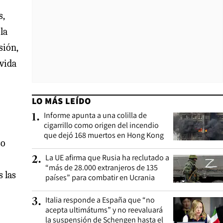
s,
la
sión,
 vida
LO MÁS LEÍDO
Informe apunta a una colilla de
1
.
cigarrillo como origen del incendio
que dejó 168 muertos en Hong Kong
so
La UE afirma que Rusia ha reclutado a
2
.
“más de 28.000 extranjeros de 135
 las
países” para combatir en Ucrania
Italia responde a España que “no
3
.
acepta ultimátums” y no reevaluará
la suspensión de Schengen hasta el