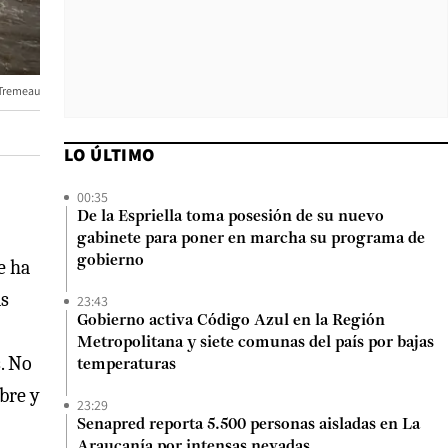
 Tremeau
LO ÚLTIMO
00:35
De la Espriella toma posesión de su nuevo
gabinete para poner en marcha su programa de
gobierno
e ha
as
23:43
Gobierno activa Código Azul en la Región
Metropolitana y siete comunas del país por bajas
. No
temperaturas
bre y
23:29
Senapred reporta 5.500 personas aisladas en La
Araucanía por intensas nevadas