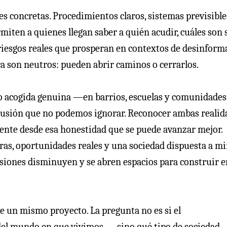
es concretas. Procedimientos claros, sistemas previsible
rmiten a quienes llegan saber a quién acudir, cuáles son 
 riesgos reales que prosperan en contextos de desinform
a son neutros: pueden abrir caminos o cerrarlos.
do acogida genuina —en barrios, escuelas y comunidade
lusión que no podemos ignorar. Reconocer ambas realid
mente desde esa honestidad que se puede avanzar mejor.
as, oportunidades reales y una sociedad dispuesta a mi
 tensiones disminuyen y se abren espacios para construir 
de un mismo proyecto. La pregunta no es si el
del mundo en que vivimos—, sino qué tipo de sociedad