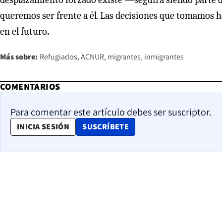
queremos ser frente a él. Las decisiones que tomamos 
en el futuro
.
Más sobre:
Refugiados
ACNUR
migrantes
inmigrantes
COMENTARIOS
Para comentar este artículo debes ser suscriptor.
OPENS IN NEW WINDOW
INICIA SESIÓN
SUSCRÍBETE