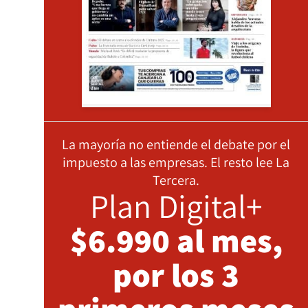
La mayoría no entiende el debate por el
impuesto a las empresas. El resto lee La
Tercera.
Plan Digital+
$6.990 al mes,
por los 3