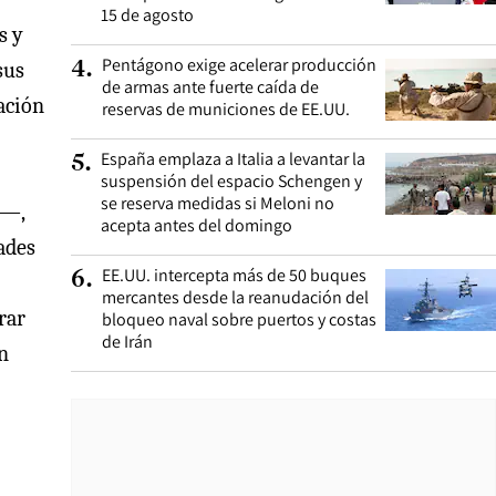
15 de agosto
s y
Pentágono exige acelerar producción
4
.
sus
de armas ante fuerte caída de
ación
reservas de municiones de EE.UU.
España emplaza a Italia a levantar la
5
.
suspensión del espacio Schengen y
se reserva medidas si Meloni no
s—,
acepta antes del domingo
ades
EE.UU. intercepta más de 50 buques
6
.
mercantes desde la reanudación del
rar
bloqueo naval sobre puertos y costas
de Irán
en