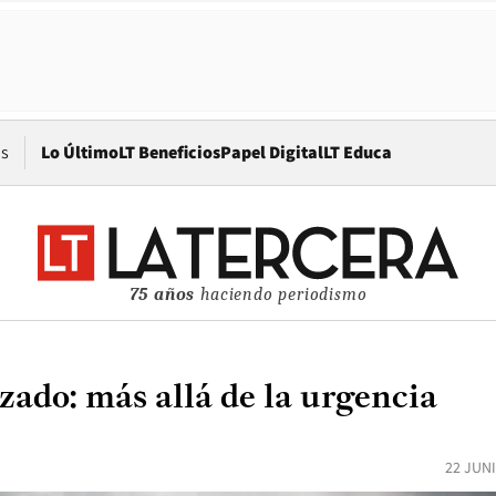
Opens in new window
os
Lo Último
LT Beneficios
Papel Digital
LT Educa
75 años
haciendo periodismo
zado: más allá de la urgencia
22 JUN