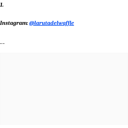
1.
Instagram:
@larutadelwaffle
__