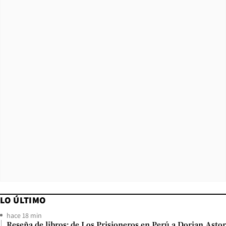
LO ÚLTIMO
hace 18 min
Reseña de libros: de Los Prisioneros en Perú a Dorian Astor