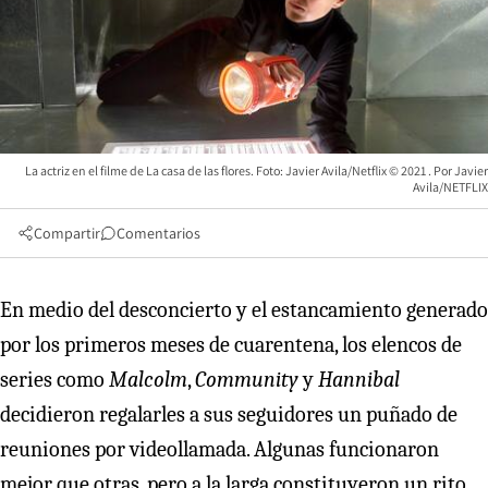
La actriz en el filme de La casa de las flores. Foto: Javier Avila/Netflix ©️ 2021
Javier
Avila/NETFLIX
Compartir
Comentarios
En medio del desconcierto y el estancamiento generado
por los primeros meses de cuarentena, los elencos de
series como
Malcolm
,
Community
y
Hannibal
decidieron regalarles a sus seguidores un puñado de
reuniones por videollamada. Algunas funcionaron
mejor que otras, pero a la larga constituyeron un rito