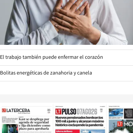
El trabajo también puede enfermar el corazón
Bolitas energéticas de zanahoria y canela
Opens in new window
Opens in ne