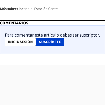
Más sobre:
incendio
Estación Central
COMENTARIOS
Para comentar este artículo debes ser suscriptor.
OPENS IN NEW WINDOW
INICIA SESIÓN
SUSCRÍBETE