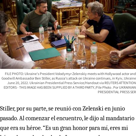
FILE PHOTO: Ukraine's President Volodymyr Zelenskiy meets with Hollywood actor and
Goodwill Ambassador Ben Stiller, as Russia's attack on Ukraine continues, in Kyiv, Ukraine
June 20, 2022. Ukrainian Presidential Press Service/Handout via REUTERS ATTENTION
EDITORS - THIS IMAGE HAS BEEN SUPPLIED BY A THIRD PARTY./File Photo
UKRAINIAN
PRESIDENTIAL PRESS SER
Stiller, por su parte, se reunió con Zelenski en junio
pasado. Al comenzar el encuentro, le dijo al mandatario
que era su héroe. “Es un gran honor para mí, eres mi