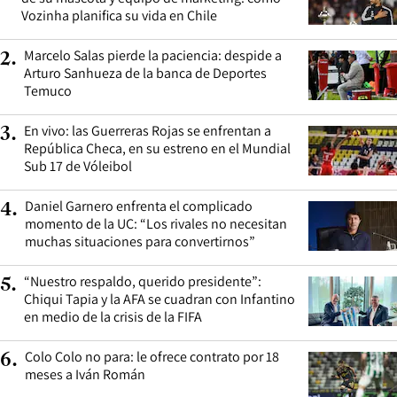
Vozinha planifica su vida en Chile
Marcelo Salas pierde la paciencia: despide a
2
.
Arturo Sanhueza de la banca de Deportes
Temuco
En vivo: las Guerreras Rojas se enfrentan a
3
.
República Checa, en su estreno en el Mundial
Sub 17 de Vóleibol
Daniel Garnero enfrenta el complicado
4
.
momento de la UC: “Los rivales no necesitan
muchas situaciones para convertirnos”
“Nuestro respaldo, querido presidente”:
5
.
Chiqui Tapia y la AFA se cuadran con Infantino
en medio de la crisis de la FIFA
Colo Colo no para: le ofrece contrato por 18
6
.
meses a Iván Román