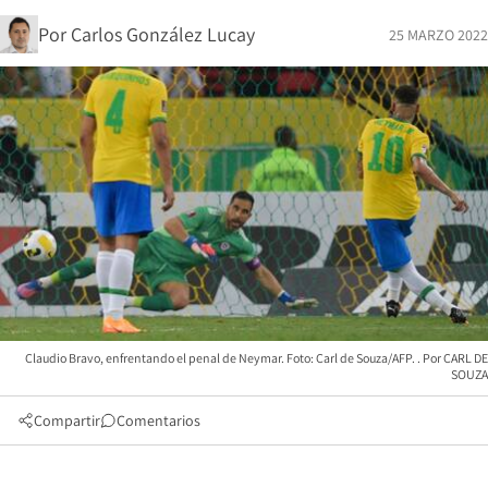
Por
Carlos González Lucay
25 MARZO 2022
Claudio Bravo, enfrentando el penal de Neymar. Foto: Carl de Souza/AFP.
CARL DE
SOUZA
Compartir
Comentarios