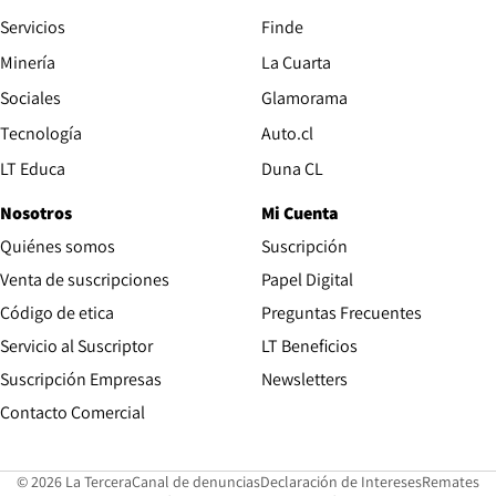
Servicios
Finde
Opens in new window
Minería
La Cuarta
Opens in new wind
Sociales
Glamorama
Opens in new window
Tecnología
Auto.cl
Opens in new window
LT Educa
Duna CL
Nosotros
Mi Cuenta
Quiénes somos
Suscripción
Opens in new win
Venta de suscripciones
Papel Digital
Opens in new window
Código de etica
Preguntas Frecuentes
Servicio al Suscriptor
LT Beneficios
Suscripción Empresas
Newsletters
Opens in new window
Contacto Comercial
Opens in new window
Opens in 
Op
© 2026 La Tercera
Canal de denuncias
Declaración de Intereses
Remates