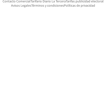
Opens in new window
Opens in new window
O
Contacto Comercial
Tarifario Diario La Tercera
Tarifas publicidad electoral
Opens in new window
Avisos Legales
Términos y condiciones
Políticas de privacidad