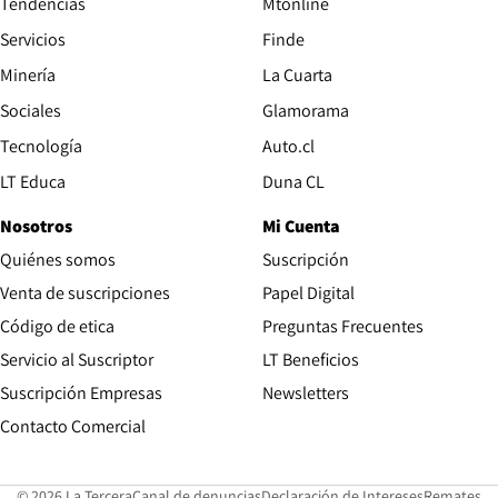
Tendencias
Mtonline
Servicios
Finde
Opens in new window
Minería
La Cuarta
Opens in new wind
Sociales
Glamorama
Opens in new window
Tecnología
Auto.cl
Opens in new window
LT Educa
Duna CL
Nosotros
Mi Cuenta
Quiénes somos
Suscripción
Opens in new win
Venta de suscripciones
Papel Digital
Opens in new window
Código de etica
Preguntas Frecuentes
Servicio al Suscriptor
LT Beneficios
Suscripción Empresas
Newsletters
Opens in new window
Contacto Comercial
Opens in new window
Opens in 
Op
© 2026 La Tercera
Canal de denuncias
Declaración de Intereses
Remates