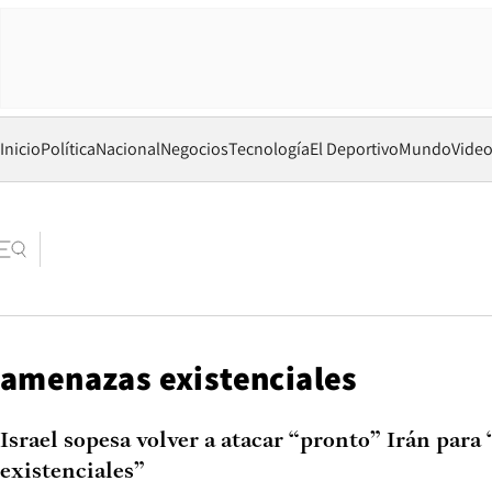
Inicio
Política
Nacional
Negocios
Tecnología
El Deportivo
Mundo
Vide
amenazas existenciales
Israel sopesa volver a atacar “pronto” Irán par
existenciales”