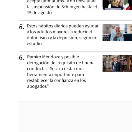
acepta ultimátums” y no reevaluará
la suspensión de Schengen hasta el
15 de agosto
Estos hábitos diarios pueden ayudar
5
.
a los adultos mayores a reducir el
dolor físico y la depresión, según un
estudio
Ramiro Mendoza y posible
6
.
derogación del requisito de buena
conducta: “Se va a restar una
herramienta importante para
restablecer la confianza en los
abogados”