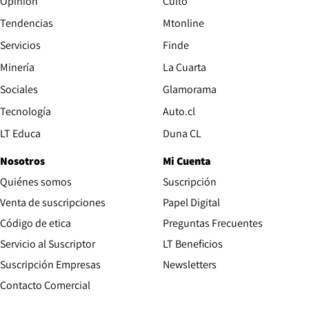
Opinión
Culto
Tendencias
Mtonline
Servicios
Finde
Opens in new window
Minería
La Cuarta
Opens in new wind
Sociales
Glamorama
Opens in new window
Tecnología
Auto.cl
Opens in new window
LT Educa
Duna CL
Nosotros
Mi Cuenta
Quiénes somos
Suscripción
Opens in new win
Venta de suscripciones
Papel Digital
Opens in new window
Código de etica
Preguntas Frecuentes
Servicio al Suscriptor
LT Beneficios
Suscripción Empresas
Newsletters
Opens in new window
Contacto Comercial