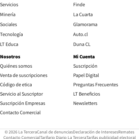
Servicios
Finde
Opens in new window
Minería
La Cuarta
Opens in new wind
Sociales
Glamorama
Opens in new window
Tecnología
Auto.cl
Opens in new window
LT Educa
Duna CL
Nosotros
Mi Cuenta
Quiénes somos
Suscripción
Opens in new win
Venta de suscripciones
Papel Digital
Opens in new window
Código de etica
Preguntas Frecuentes
Servicio al Suscriptor
LT Beneficios
Suscripción Empresas
Newsletters
Opens in new window
Contacto Comercial
Opens in new window
Opens in 
Op
© 2026 La Tercera
Canal de denuncias
Declaración de Intereses
Remates
Opens in new window
Opens in new window
O
Contacto Comercial
Tarifario Diario La Tercera
Tarifas publicidad electoral