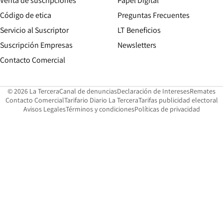
Venta de suscripciones
Papel Digital
Opens in new window
Código de etica
Preguntas Frecuentes
Servicio al Suscriptor
LT Beneficios
Suscripción Empresas
Newsletters
Opens in new window
Contacto Comercial
Opens in new window
Opens in 
Op
© 2026 La Tercera
Canal de denuncias
Declaración de Intereses
Remates
Opens in new window
Opens in new window
O
Contacto Comercial
Tarifario Diario La Tercera
Tarifas publicidad electoral
Opens in new window
Avisos Legales
Términos y condiciones
Políticas de privacidad