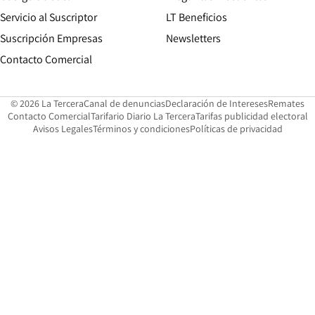
Servicio al Suscriptor
LT Beneficios
Suscripción Empresas
Newsletters
Opens in new window
Contacto Comercial
Opens in new window
Opens in 
Op
© 2026 La Tercera
Canal de denuncias
Declaración de Intereses
Remates
Opens in new window
Opens in new window
O
Contacto Comercial
Tarifario Diario La Tercera
Tarifas publicidad electoral
Opens in new window
Avisos Legales
Términos y condiciones
Políticas de privacidad