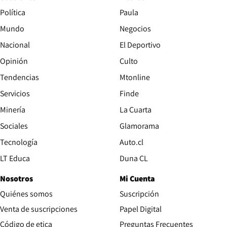
Política
Paula
Mundo
Negocios
Nacional
El Deportivo
Opinión
Culto
Tendencias
Mtonline
Servicios
Finde
Opens in new window
Minería
La Cuarta
Opens in new wind
Sociales
Glamorama
Opens in new window
Tecnología
Auto.cl
Opens in new window
LT Educa
Duna CL
Nosotros
Mi Cuenta
Quiénes somos
Suscripción
Opens in new win
Venta de suscripciones
Papel Digital
Opens in new window
Código de etica
Preguntas Frecuentes