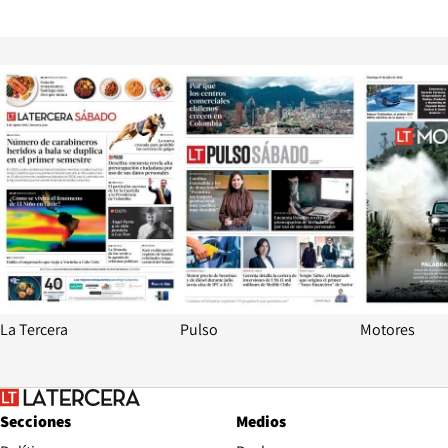
Opens in new window
Opens in ne
La Tercera
Pulso
Motores
Secciones
Medios