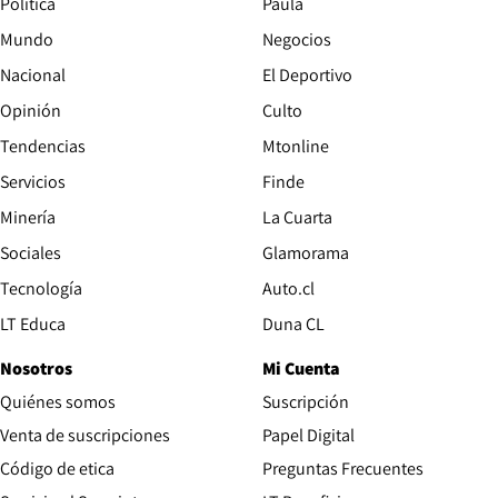
Política
Paula
Mundo
Negocios
Nacional
El Deportivo
Opinión
Culto
Tendencias
Mtonline
Servicios
Finde
Opens in new window
Minería
La Cuarta
Opens in new wind
Sociales
Glamorama
Opens in new window
Tecnología
Auto.cl
Opens in new window
LT Educa
Duna CL
Nosotros
Mi Cuenta
Quiénes somos
Suscripción
Opens in new win
Venta de suscripciones
Papel Digital
Opens in new window
Código de etica
Preguntas Frecuentes