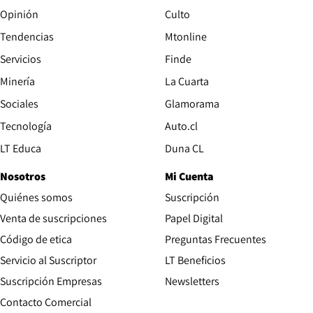
Opinión
Culto
Tendencias
Mtonline
Servicios
Finde
Opens in new window
Minería
La Cuarta
Opens in new wind
Sociales
Glamorama
Opens in new window
Tecnología
Auto.cl
Opens in new window
LT Educa
Duna CL
Nosotros
Mi Cuenta
Quiénes somos
Suscripción
Opens in new win
Venta de suscripciones
Papel Digital
Opens in new window
Código de etica
Preguntas Frecuentes
Servicio al Suscriptor
LT Beneficios
Suscripción Empresas
Newsletters
Opens in new window
Contacto Comercial