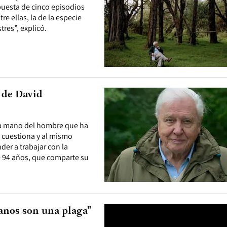
puesta de cinco episodios
re ellas, la de la especie
res”, explicó.
 de David
e la mano del hombre que ha
e cuestiona y al mismo
er a trabajar con la
de 94 años, que comparte su
nos son una plaga"