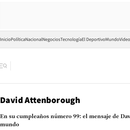
Inicio
Política
Nacional
Negocios
Tecnología
El Deportivo
Mundo
Vide
David Attenborough
En su cumpleaños número 99: el mensaje de Da
mundo