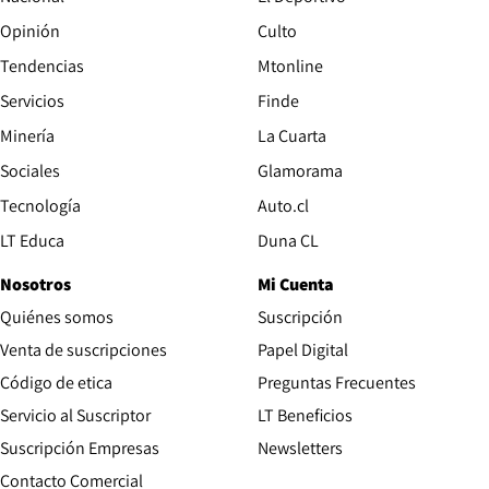
Opinión
Culto
Tendencias
Mtonline
Servicios
Finde
Opens in new window
Minería
La Cuarta
Opens in new wind
Sociales
Glamorama
Opens in new window
Tecnología
Auto.cl
Opens in new window
LT Educa
Duna CL
Nosotros
Mi Cuenta
Quiénes somos
Suscripción
Opens in new win
Venta de suscripciones
Papel Digital
Opens in new window
Código de etica
Preguntas Frecuentes
Servicio al Suscriptor
LT Beneficios
Suscripción Empresas
Newsletters
Opens in new window
Contacto Comercial