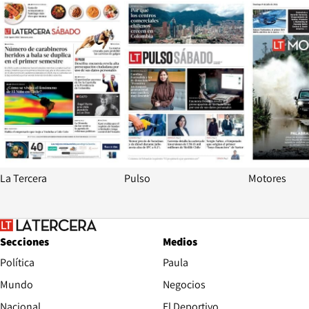
Opens in new window
Opens in ne
La Tercera
Pulso
Motores
Secciones
Medios
Política
Paula
Mundo
Negocios
Nacional
El Deportivo