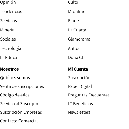
Opinión
Culto
Tendencias
Mtonline
Servicios
Finde
Opens in new window
Minería
La Cuarta
Opens in new wind
Sociales
Glamorama
Opens in new window
Tecnología
Auto.cl
Opens in new window
LT Educa
Duna CL
Nosotros
Mi Cuenta
Quiénes somos
Suscripción
Opens in new win
Venta de suscripciones
Papel Digital
Opens in new window
Código de etica
Preguntas Frecuentes
Servicio al Suscriptor
LT Beneficios
Suscripción Empresas
Newsletters
Opens in new window
Contacto Comercial