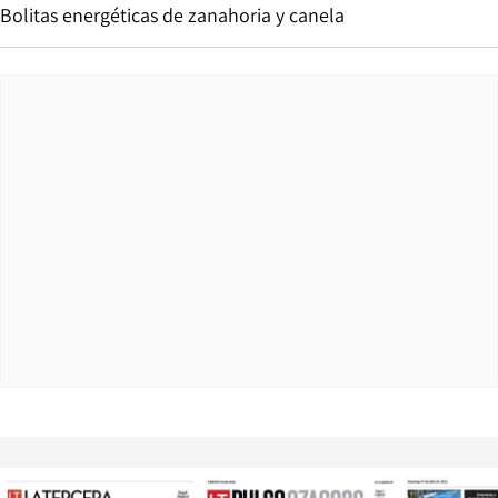
Bolitas energéticas de zanahoria y canela
Opens in new window
Opens in ne