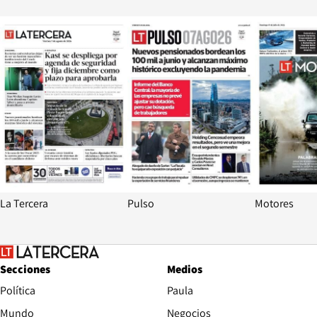
Opens in new window
Opens in ne
La Tercera
Pulso
Motores
Secciones
Medios
Política
Paula
Mundo
Negocios