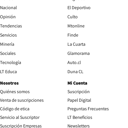
Nacional
El Deportivo
Opinión
Culto
Tendencias
Mtonline
Servicios
Finde
Opens in new window
Minería
La Cuarta
Opens in new wind
Sociales
Glamorama
Opens in new window
Tecnología
Auto.cl
Opens in new window
LT Educa
Duna CL
Nosotros
Mi Cuenta
Quiénes somos
Suscripción
Opens in new win
Venta de suscripciones
Papel Digital
Opens in new window
Código de etica
Preguntas Frecuentes
Servicio al Suscriptor
LT Beneficios
Suscripción Empresas
Newsletters