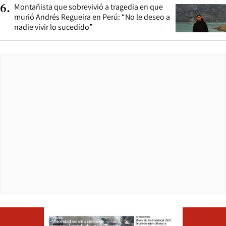
Montañista que sobrevivió a tragedia en que
6
.
murió Andrés Regueira en Perú: “No le deseo a
nadie vivir lo sucedido”
Opens in ne