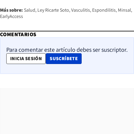
Más sobre:
Salud
Ley Ricarte Soto
Vasculitis
Espondilitis
Minsal
EarlyAccess
COMENTARIOS
Para comentar este artículo debes ser suscriptor.
OPENS IN NEW WINDOW
INICIA SESIÓN
SUSCRÍBETE