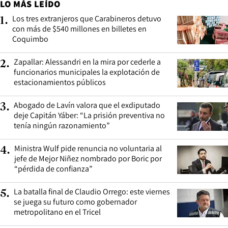
LO MÁS LEÍDO
Los tres extranjeros que Carabineros detuvo
1
.
con más de $540 millones en billetes en
Coquimbo
Zapallar: Alessandri en la mira por cederle a
2
.
funcionarios municipales la explotación de
estacionamientos públicos
Abogado de Lavín valora que el exdiputado
3
.
deje Capitán Yáber: “La prisión preventiva no
tenía ningún razonamiento”
Ministra Wulf pide renuncia no voluntaria al
4
.
jefe de Mejor Niñez nombrado por Boric por
“pérdida de confianza”
La batalla final de Claudio Orrego: este viernes
5
.
se juega su futuro como gobernador
metropolitano en el Tricel