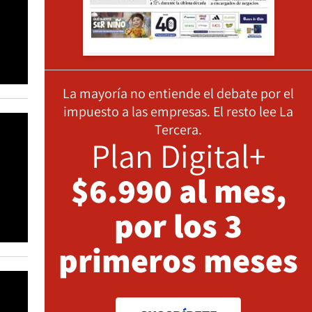
La mayoría no entiende el debate por el
impuesto a las empresas. El resto lee La
Tercera.
Plan Digital+
$6.990 al mes,
por los 3
primeros meses