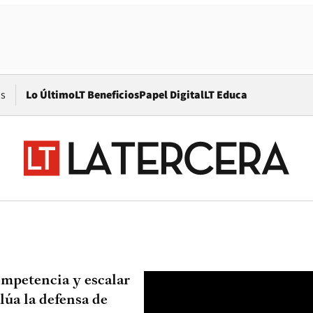
Opens in new window
os
Lo Último
LT Beneficios
Papel Digital
LT Educa
ompetencia y escalar
lúa la defensa de