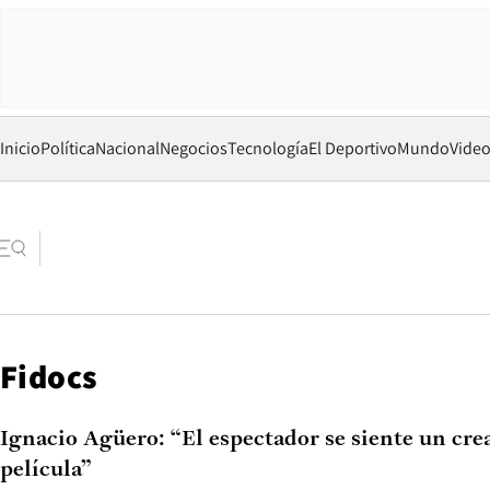
Inicio
Política
Nacional
Negocios
Tecnología
El Deportivo
Mundo
Vide
Fidocs
Ignacio Agüero: “El espectador se siente un cre
película”