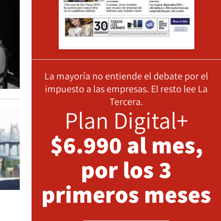
La mayoría no entiende el debate por el
impuesto a las empresas. El resto lee La
Tercera.
Plan Digital+
$6.990 al mes,
por los 3
primeros meses