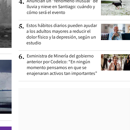
Anuncian un “fenómeno inusual” de
4
.
lluvia y nieve en Santiago: cuándo y
cómo será el evento
Estos hábitos diarios pueden ayudar
5
.
a los adultos mayores a reducir el
dolor físico y la depresión, según un
estudio
Exministra de Minería del gobierno
6
.
anterior por Codelco: “En ningún
momento pensamos en que se
enajenaran activos tan importantes”