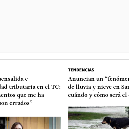
TENDENCIAS
uensalida e
Anuncian un “fenómen
dad tributaria en el TC:
de lluvia y nieve en Sa
entos que me ha
cuándo y cómo será el
son errados”