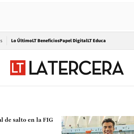
Opens in new window
os
Lo Último
LT Beneficios
Papel Digital
LT Educa
l de salto en la FIG