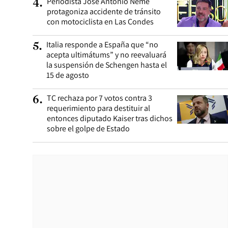
Periodista José Antonio Neme
4
.
protagoniza accidente de tránsito
con motociclista en Las Condes
Italia responde a España que “no
5
.
acepta ultimátums” y no reevaluará
la suspensión de Schengen hasta el
15 de agosto
TC rechaza por 7 votos contra 3
6
.
requerimiento para destituir al
entonces diputado Kaiser tras dichos
sobre el golpe de Estado