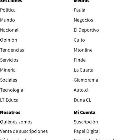
Secciones
Medios
Política
Paula
Mundo
Negocios
Nacional
El Deportivo
Opinión
Culto
Tendencias
Mtonline
Servicios
Finde
Opens in new window
Minería
La Cuarta
Opens in new wind
Sociales
Glamorama
Opens in new window
Tecnología
Auto.cl
Opens in new window
LT Educa
Duna CL
Nosotros
Mi Cuenta
Quiénes somos
Suscripción
Opens in new win
Venta de suscripciones
Papel Digital