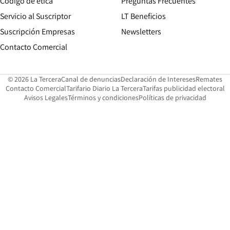
Opens in new window
Código de etica
Preguntas Frecuentes
Servicio al Suscriptor
LT Beneficios
Suscripción Empresas
Newsletters
Opens in new window
Contacto Comercial
Opens in new window
Opens in 
Op
© 2026 La Tercera
Canal de denuncias
Declaración de Intereses
Remates
Opens in new window
Opens in new window
O
Contacto Comercial
Tarifario Diario La Tercera
Tarifas publicidad electoral
Opens in new window
Avisos Legales
Términos y condiciones
Políticas de privacidad