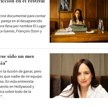
icción en el Festival
 cine documental para contar
u pareja en el desaparecido
ora lleva por nombre El Lugar
sta-Gavras, François Ozon y
iese sido un mes
nia”
n la ilusión de ganar, pero
a es que nadie de mi equipo
a. En esta entrevista
 evento en Hollywood y
tica sobre todo de la
”.