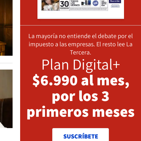
La mayoría no entiende el debate por el
impuesto a las empresas. El resto lee La
Tercera.
Plan Digital+
$6.990 al mes,
por los 3
primeros meses
SUSCRÍBETE