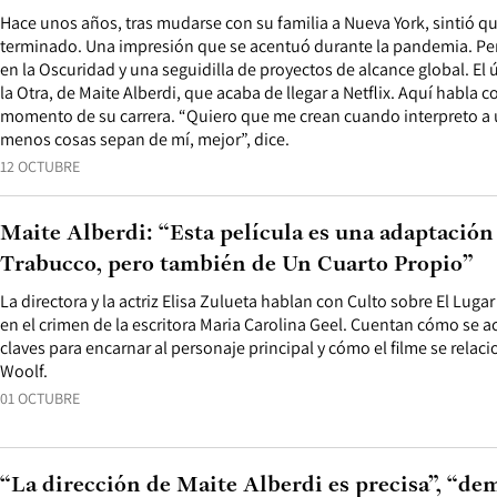
Hace unos años, tras mudarse con su familia a Nueva York, sintió q
terminado. Una impresión que se acentuó durante la pandemia. Pero
en la Oscuridad y una seguidilla de proyectos de alcance global. El ú
la Otra, de Maite Alberdi, que acaba de llegar a Netflix. Aquí habla c
momento de su carrera. “Quiero que me crean cuando interpreto a 
menos cosas sepan de mí, mejor”, dice.
12 OCTUBRE
Maite Alberdi: “Esta película es una adaptación 
Trabucco, pero también de Un Cuarto Propio”
La directora y la actriz Elisa Zulueta hablan con Culto sobre El Lugar 
en el crimen de la escritora Maria Carolina Geel. Cuentan cómo se ace
claves para encarnar al personaje principal y cómo el filme se relaci
Woolf.
01 OCTUBRE
“La dirección de Maite Alberdi es precisa”, “de