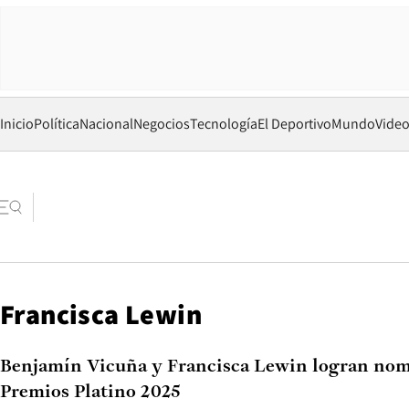
Inicio
Política
Nacional
Negocios
Tecnología
El Deportivo
Mundo
Vide
Francisca Lewin
Benjamín Vicuña y Francisca Lewin logran nom
Premios Platino 2025