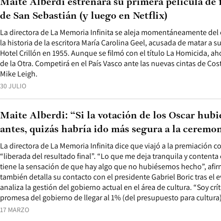
Maite Alberdi estrenará su primera película de f
de San Sebastián (y luego en Netflix)
La directora de La Memoria Infinita se aleja momentáneamente del
la historia de la escritora María Carolina Geel, acusada de matar a s
Hotel Crillón en 1955. Aunque se filmó con el título La Homicida, ah
de la Otra. Competirá en el País Vasco ante las nuevas cintas de Co
Mike Leigh.
30 JULIO
Maite Alberdi: “Si la votación de los Oscar hub
antes, quizás habría ido más segura a la ceremo
La directora de La Memoria Infinita dice que viajó a la premiación co
“liberada del resultado final”. “Lo que me deja tranquila y content
tiene la sensación de que hay algo que no hubiésemos hecho”, afirm
también detalla su contacto con el presidente Gabriel Boric tras el
analiza la gestión del gobierno actual en el área de cultura. “Soy crí
promesa del gobierno de llegar al 1% (del presupuesto para cultura)
17 MARZO