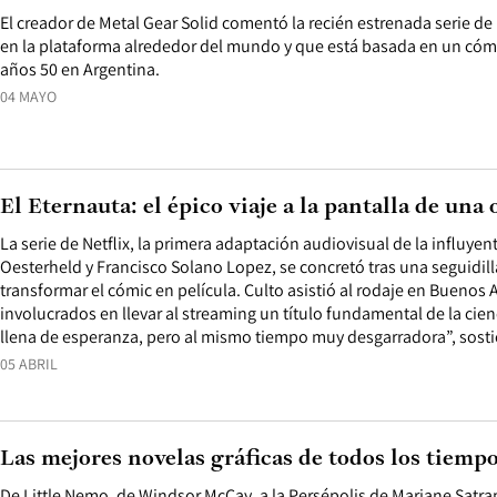
El creador de Metal Gear Solid comentó la recién estrenada serie de 
en la plataforma alrededor del mundo y que está basada en un cómic
años 50 en Argentina.
04 MAYO
El Eternauta: el épico viaje a la pantalla de una
La serie de Netflix, la primera adaptación audiovisual de la influyen
Oesterheld y Francisco Solano Lopez, se concretó tras una seguidill
transformar el cómic en película. Culto asistió al rodaje en Buenos 
involucrados en llevar al streaming un título fundamental de la cienc
llena de esperanza, pero al mismo tiempo muy desgarradora”, sost
05 ABRIL
Las mejores novelas gráficas de todos los tiemp
De Little Nemo, de Windsor McCay, a la Persépolis de Marjane Satrap