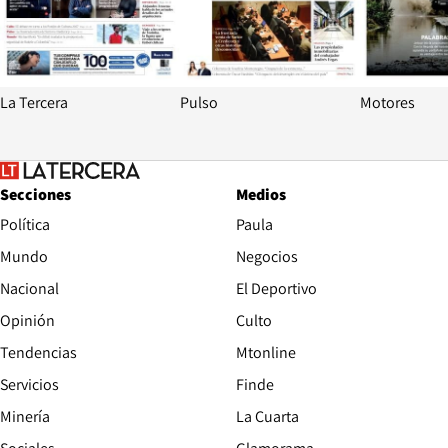
La Tercera
Pulso
Motores
Secciones
Medios
Política
Paula
Mundo
Negocios
Nacional
El Deportivo
Opinión
Culto
Tendencias
Mtonline
Servicios
Finde
Opens in new window
Minería
La Cuarta
Opens in new wind