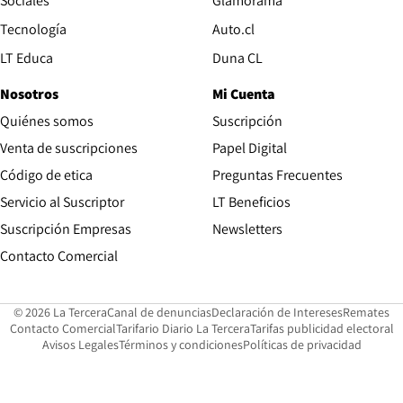
Sociales
Glamorama
Opens in new window
Tecnología
Auto.cl
Opens in new window
LT Educa
Duna CL
Nosotros
Mi Cuenta
Quiénes somos
Suscripción
Opens in new win
Venta de suscripciones
Papel Digital
Opens in new window
Código de etica
Preguntas Frecuentes
Servicio al Suscriptor
LT Beneficios
Suscripción Empresas
Newsletters
Opens in new window
Contacto Comercial
Opens in new window
Opens in 
Op
© 2026 La Tercera
Canal de denuncias
Declaración de Intereses
Remates
Opens in new window
Opens in new window
O
Contacto Comercial
Tarifario Diario La Tercera
Tarifas publicidad electoral
Opens in new window
Avisos Legales
Términos y condiciones
Políticas de privacidad