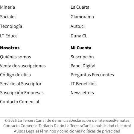
Opens in new window
Minería
La Cuarta
Opens in new wind
Sociales
Glamorama
Opens in new window
Tecnología
Auto.cl
Opens in new window
LT Educa
Duna CL
Nosotros
Mi Cuenta
Quiénes somos
Suscripción
Opens in new win
Venta de suscripciones
Papel Digital
Opens in new window
Código de etica
Preguntas Frecuentes
Servicio al Suscriptor
LT Beneficios
Suscripción Empresas
Newsletters
Opens in new window
Contacto Comercial
Opens in new window
Opens in 
Op
© 2026 La Tercera
Canal de denuncias
Declaración de Intereses
Remates
Opens in new window
Opens in new window
O
Contacto Comercial
Tarifario Diario La Tercera
Tarifas publicidad electoral
Opens in new window
Avisos Legales
Términos y condiciones
Políticas de privacidad