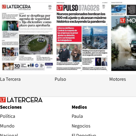
Opens in new window
Opens in ne
La Tercera
Pulso
Motores
Secciones
Medios
Política
Paula
Mundo
Negocios
Nacional
El Deportivo