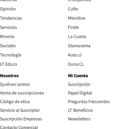
Opinión
Culto
Tendencias
Mtonline
Servicios
Finde
Opens in new window
Minería
La Cuarta
Opens in new wind
Sociales
Glamorama
Opens in new window
Tecnología
Auto.cl
Opens in new window
LT Educa
Duna CL
Nosotros
Mi Cuenta
Quiénes somos
Suscripción
Opens in new win
Venta de suscripciones
Papel Digital
Opens in new window
Código de etica
Preguntas Frecuentes
Servicio al Suscriptor
LT Beneficios
Suscripción Empresas
Newsletters
Opens in new window
Contacto Comercial