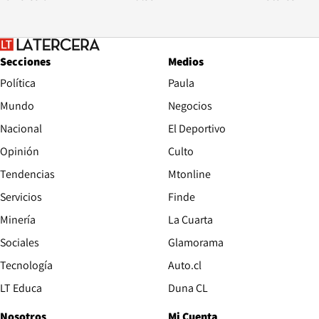
Secciones
Medios
Política
Paula
Mundo
Negocios
Nacional
El Deportivo
Opinión
Culto
Tendencias
Mtonline
Servicios
Finde
Opens in new window
Minería
La Cuarta
Opens in new wind
Sociales
Glamorama
Opens in new window
Tecnología
Auto.cl
Opens in new window
LT Educa
Duna CL
Nosotros
Mi Cuenta