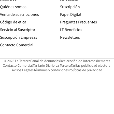
Quiénes somos
Suscripción
Opens in new win
Venta de suscripciones
Papel Digital
Opens in new window
Código de etica
Preguntas Frecuentes
Servicio al Suscriptor
LT Beneficios
Suscripción Empresas
Newsletters
Opens in new window
Contacto Comercial
Opens in new window
Opens in 
Op
© 2026 La Tercera
Canal de denuncias
Declaración de Intereses
Remates
Opens in new window
Opens in new window
O
Contacto Comercial
Tarifario Diario La Tercera
Tarifas publicidad electoral
Opens in new window
Avisos Legales
Términos y condiciones
Políticas de privacidad