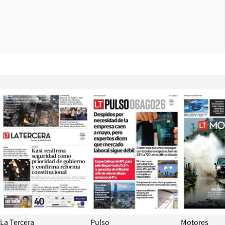
Opens in new window
Opens in ne
La Tercera
Pulso
Motores