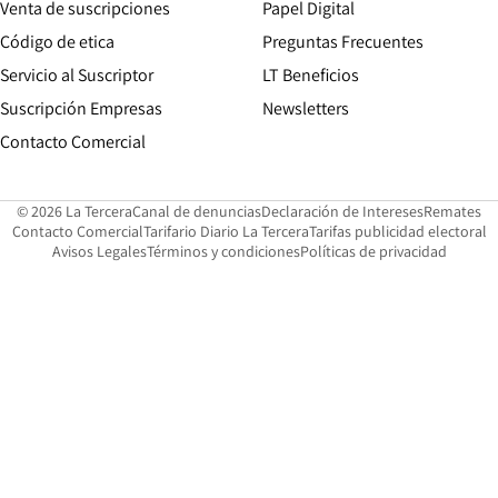
Opens in new win
Venta de suscripciones
Papel Digital
Opens in new window
Código de etica
Preguntas Frecuentes
Servicio al Suscriptor
LT Beneficios
Suscripción Empresas
Newsletters
Opens in new window
Contacto Comercial
Opens in new window
Opens in 
Op
© 2026 La Tercera
Canal de denuncias
Declaración de Intereses
Remates
Opens in new window
Opens in new window
O
Contacto Comercial
Tarifario Diario La Tercera
Tarifas publicidad electoral
Opens in new window
Avisos Legales
Términos y condiciones
Políticas de privacidad