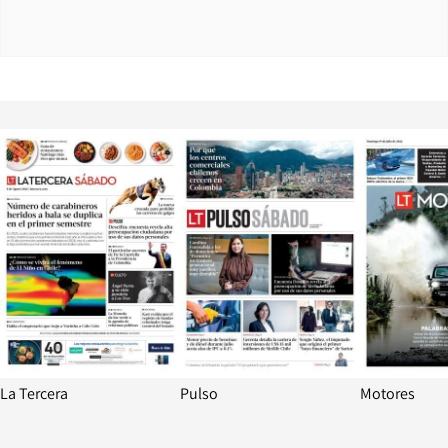
Opens in new window
Opens in ne
La Tercera
Pulso
Motores