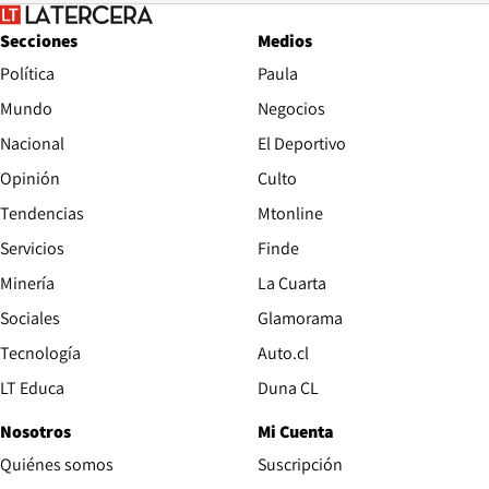
Secciones
Medios
Política
Paula
Mundo
Negocios
Nacional
El Deportivo
Opinión
Culto
Tendencias
Mtonline
Servicios
Finde
Opens in new window
Minería
La Cuarta
Opens in new wind
Sociales
Glamorama
Opens in new window
Tecnología
Auto.cl
Opens in new window
LT Educa
Duna CL
Nosotros
Mi Cuenta
Quiénes somos
Suscripción