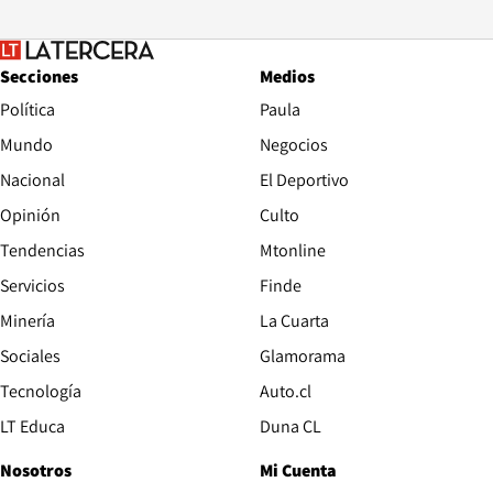
Secciones
Medios
Política
Paula
Mundo
Negocios
Nacional
El Deportivo
Opinión
Culto
Tendencias
Mtonline
Servicios
Finde
Opens in new window
Minería
La Cuarta
Opens in new wind
Sociales
Glamorama
Opens in new window
Tecnología
Auto.cl
Opens in new window
LT Educa
Duna CL
Nosotros
Mi Cuenta