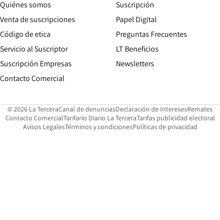
Quiénes somos
Suscripción
Opens in new win
Venta de suscripciones
Papel Digital
Opens in new window
Código de etica
Preguntas Frecuentes
Servicio al Suscriptor
LT Beneficios
Suscripción Empresas
Newsletters
Opens in new window
Contacto Comercial
Opens in new window
Opens in 
Op
© 2026 La Tercera
Canal de denuncias
Declaración de Intereses
Remates
Opens in new window
Opens in new window
O
Contacto Comercial
Tarifario Diario La Tercera
Tarifas publicidad electoral
Opens in new window
Avisos Legales
Términos y condiciones
Políticas de privacidad