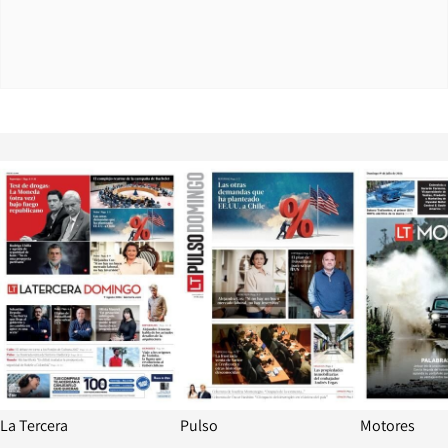
Opens in new window
Opens in ne
La Tercera
Pulso
Motores