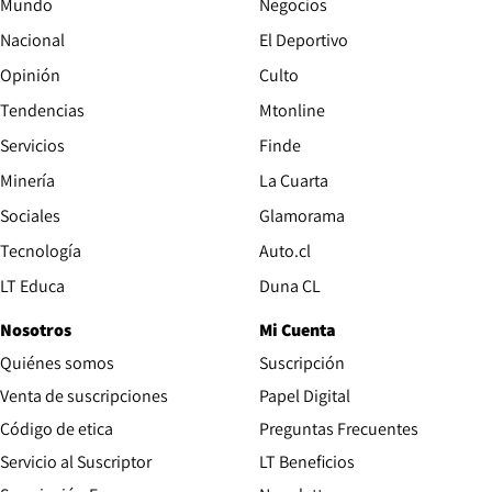
Mundo
Negocios
Nacional
El Deportivo
Opinión
Culto
Tendencias
Mtonline
Servicios
Finde
Opens in new window
Minería
La Cuarta
Opens in new wind
Sociales
Glamorama
Opens in new window
Tecnología
Auto.cl
Opens in new window
LT Educa
Duna CL
Nosotros
Mi Cuenta
Quiénes somos
Suscripción
Opens in new win
Venta de suscripciones
Papel Digital
Opens in new window
Código de etica
Preguntas Frecuentes
Servicio al Suscriptor
LT Beneficios