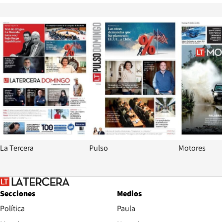
Opens in new window
Opens in ne
La Tercera
Pulso
Motores
Secciones
Medios
Política
Paula