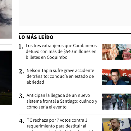
LO MÁS LEÍDO
Los tres extranjeros que Carabineros
1
.
detuvo con más de $540 millones en
billetes en Coquimbo
Nelson Tapia sufre grave accidente
2
.
de tránsito: conducía en estado de
ebriedad
Anticipan la llegada de un nuevo
3
.
sistema frontal a Santiago: cuándo y
cómo sería el evento
TC rechaza por 7 votos contra 3
4
.
requerimiento para destituir al