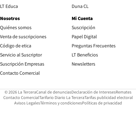
Opens in new window
LT Educa
Duna CL
Nosotros
Mi Cuenta
Quiénes somos
Suscripción
Opens in new win
Venta de suscripciones
Papel Digital
Opens in new window
Código de etica
Preguntas Frecuentes
Servicio al Suscriptor
LT Beneficios
Suscripción Empresas
Newsletters
Opens in new window
Contacto Comercial
Opens in new window
Opens in 
Op
© 2026 La Tercera
Canal de denuncias
Declaración de Intereses
Remates
Opens in new window
Opens in new window
O
Contacto Comercial
Tarifario Diario La Tercera
Tarifas publicidad electoral
Opens in new window
Avisos Legales
Términos y condiciones
Políticas de privacidad