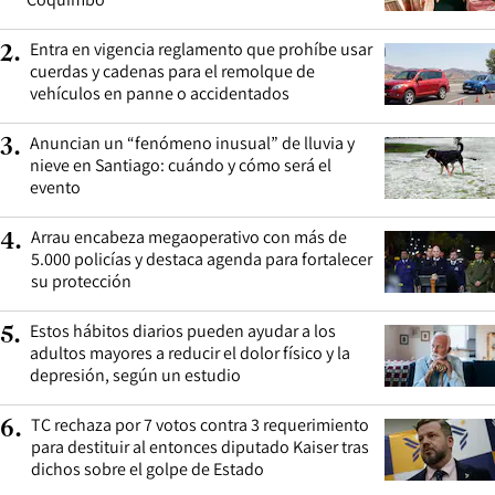
Entra en vigencia reglamento que prohíbe usar
2
.
cuerdas y cadenas para el remolque de
vehículos en panne o accidentados
Anuncian un “fenómeno inusual” de lluvia y
3
.
nieve en Santiago: cuándo y cómo será el
evento
Arrau encabeza megaoperativo con más de
4
.
5.000 policías y destaca agenda para fortalecer
su protección
Estos hábitos diarios pueden ayudar a los
5
.
adultos mayores a reducir el dolor físico y la
depresión, según un estudio
TC rechaza por 7 votos contra 3 requerimiento
6
.
para destituir al entonces diputado Kaiser tras
dichos sobre el golpe de Estado