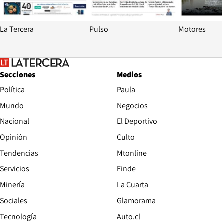
La Tercera
Pulso
Motores
Secciones
Medios
Política
Paula
Mundo
Negocios
Nacional
El Deportivo
Opinión
Culto
Tendencias
Mtonline
Servicios
Finde
Opens in new window
Minería
La Cuarta
Opens in new wind
Sociales
Glamorama
Opens in new window
Tecnología
Auto.cl