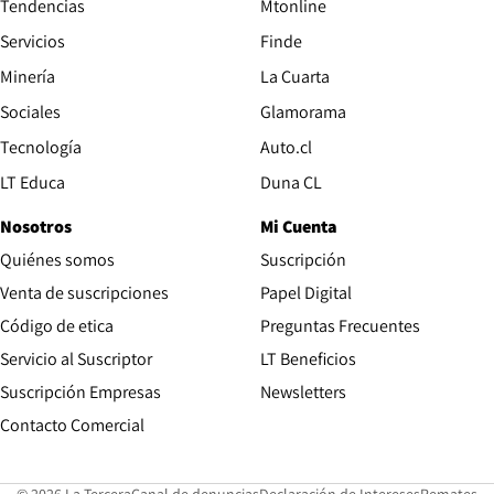
Tendencias
Mtonline
Servicios
Finde
Opens in new window
Minería
La Cuarta
Opens in new wind
Sociales
Glamorama
Opens in new window
Tecnología
Auto.cl
Opens in new window
LT Educa
Duna CL
Nosotros
Mi Cuenta
Quiénes somos
Suscripción
Opens in new win
Venta de suscripciones
Papel Digital
Opens in new window
Código de etica
Preguntas Frecuentes
Servicio al Suscriptor
LT Beneficios
Suscripción Empresas
Newsletters
Opens in new window
Contacto Comercial
Opens in new window
Opens in 
Op