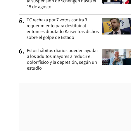
la suspensión de Schengen hasta el
15 de agosto
TC rechaza por 7 votos contra 3
5
.
requerimiento para destituir al
entonces diputado Kaiser tras dichos
sobre el golpe de Estado
Estos hábitos diarios pueden ayudar
6
.
a los adultos mayores a reducir el
dolor físico y la depresión, según un
estudio