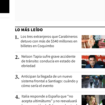
LO MÁS LEÍDO
Los tres extranjeros que Carabineros
1
.
detuvo con más de $540 millones en
billetes en Coquimbo
Nelson Tapia sufre grave accidente
2
.
de tránsito: conducía en estado de
ebriedad
Anticipan la llegada de un nuevo
3
.
sistema frontal a Santiago: cuándo y
cómo sería el evento
Italia responde a España que “no
4
.
acepta ultimátums” y no reevaluará