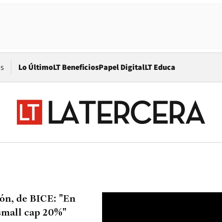
Opens in new window
os
Lo Último
LT Beneficios
Papel Digital
LT Educa
ión, de BICE: "En
 small cap 20%"