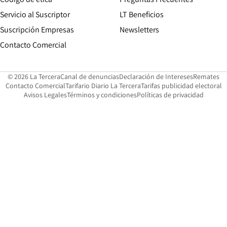
Servicio al Suscriptor
LT Beneficios
Suscripción Empresas
Newsletters
Opens in new window
Contacto Comercial
Opens in new window
Opens in 
Op
© 2026 La Tercera
Canal de denuncias
Declaración de Intereses
Remates
Opens in new window
Opens in new window
O
Contacto Comercial
Tarifario Diario La Tercera
Tarifas publicidad electoral
Opens in new window
Avisos Legales
Términos y condiciones
Políticas de privacidad