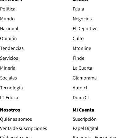
Política
Paula
Mundo
Negocios
Nacional
El Deportivo
Opinión
Culto
Tendencias
Mtonline
Servicios
Finde
Opens in new window
Minería
La Cuarta
Opens in new wind
Sociales
Glamorama
Opens in new window
Tecnología
Auto.cl
Opens in new window
LT Educa
Duna CL
Nosotros
Mi Cuenta
Quiénes somos
Suscripción
Opens in new win
Venta de suscripciones
Papel Digital
Opens in new window
Código de etica
Preguntas Frecuentes