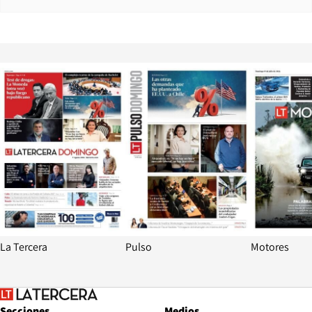
Opens in new window
Opens in ne
La Tercera
Pulso
Motores
Secciones
Medios