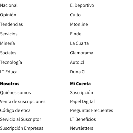
Nacional
El Deportivo
Opinión
Culto
Tendencias
Mtonline
Servicios
Finde
Opens in new window
Minería
La Cuarta
Opens in new wind
Sociales
Glamorama
Opens in new window
Tecnología
Auto.cl
Opens in new window
LT Educa
Duna CL
Nosotros
Mi Cuenta
Quiénes somos
Suscripción
Opens in new win
Venta de suscripciones
Papel Digital
Opens in new window
Código de etica
Preguntas Frecuentes
Servicio al Suscriptor
LT Beneficios
Suscripción Empresas
Newsletters