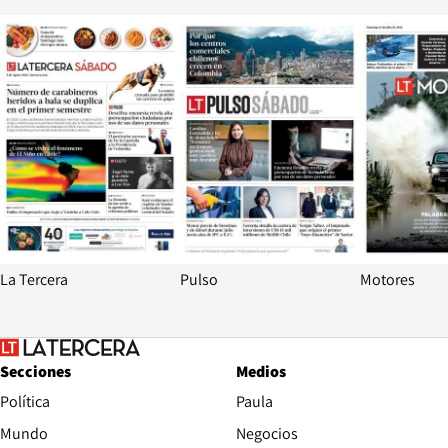
Opens in new window
Opens in ne
La Tercera
Pulso
Motores
Secciones
Medios
Política
Paula
Mundo
Negocios