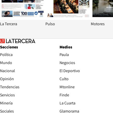
La Tercera
Pulso
Motores
Secciones
Medios
Política
Paula
Mundo
Negocios
Nacional
El Deportivo
Opinión
Culto
Tendencias
Mtonline
Servicios
Finde
Opens in new window
Minería
La Cuarta
Opens in new wind
Sociales
Glamorama