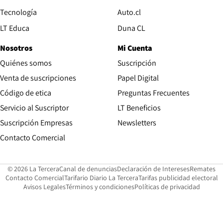
Opens in new window
Tecnología
Auto.cl
Opens in new window
LT Educa
Duna CL
Nosotros
Mi Cuenta
Quiénes somos
Suscripción
Opens in new win
Venta de suscripciones
Papel Digital
Opens in new window
Código de etica
Preguntas Frecuentes
Servicio al Suscriptor
LT Beneficios
Suscripción Empresas
Newsletters
Opens in new window
Contacto Comercial
Opens in new window
Opens in 
Op
© 2026 La Tercera
Canal de denuncias
Declaración de Intereses
Remates
Opens in new window
Opens in new window
O
Contacto Comercial
Tarifario Diario La Tercera
Tarifas publicidad electoral
Opens in new window
Avisos Legales
Términos y condiciones
Políticas de privacidad