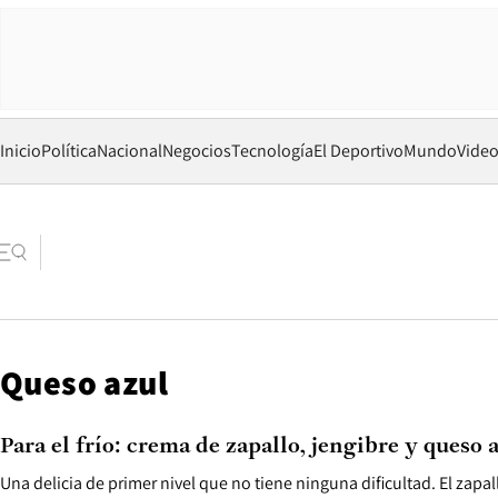
Inicio
Política
Nacional
Negocios
Tecnología
El Deportivo
Mundo
Vide
Queso azul
Para el frío: crema de zapallo, jengibre y queso 
Una delicia de primer nivel que no tiene ninguna dificultad. El zapall