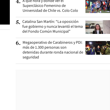
A qué hora y dónde ver el
4
.
Superclásico Femenino de
Universidad de Chile vs. Colo Colo
Catalina San Martín: “La oposición
5
.
fue gobierno y nunca levantó el tema
del Fondo Común Municipal”
Megaoperativo de Carabineros y PDI:
6
.
más de 1.300 personas son
detenidas durante ronda nacional de
seguridad