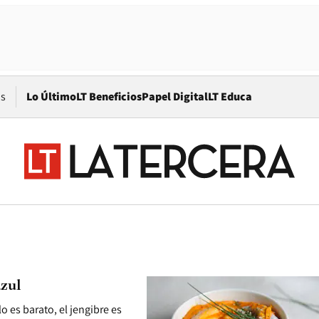
Opens in new window
os
Lo Último
LT Beneficios
Papel Digital
LT Educa
azul
o es barato, el jengibre es