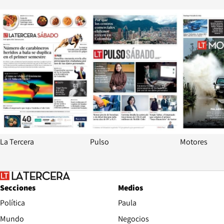
Opens in new window
Opens in ne
La Tercera
Pulso
Motores
Secciones
Medios
Política
Paula
Mundo
Negocios