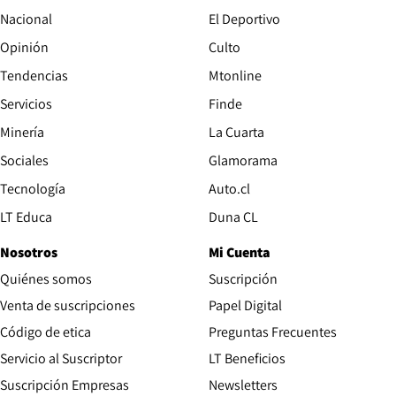
Nacional
El Deportivo
Opinión
Culto
Tendencias
Mtonline
Servicios
Finde
Opens in new window
Minería
La Cuarta
Opens in new wind
Sociales
Glamorama
Opens in new window
Tecnología
Auto.cl
Opens in new window
LT Educa
Duna CL
Nosotros
Mi Cuenta
Quiénes somos
Suscripción
Opens in new win
Venta de suscripciones
Papel Digital
Opens in new window
Código de etica
Preguntas Frecuentes
Servicio al Suscriptor
LT Beneficios
Suscripción Empresas
Newsletters