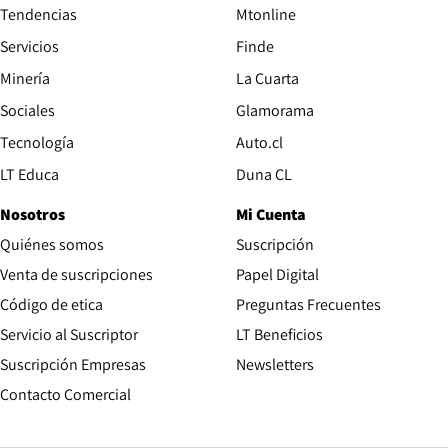
Tendencias
Mtonline
Servicios
Finde
Opens in new window
Minería
La Cuarta
Opens in new wind
Sociales
Glamorama
Opens in new window
Tecnología
Auto.cl
Opens in new window
LT Educa
Duna CL
Nosotros
Mi Cuenta
Quiénes somos
Suscripción
Opens in new win
Venta de suscripciones
Papel Digital
Opens in new window
Código de etica
Preguntas Frecuentes
Servicio al Suscriptor
LT Beneficios
Suscripción Empresas
Newsletters
Opens in new window
Contacto Comercial