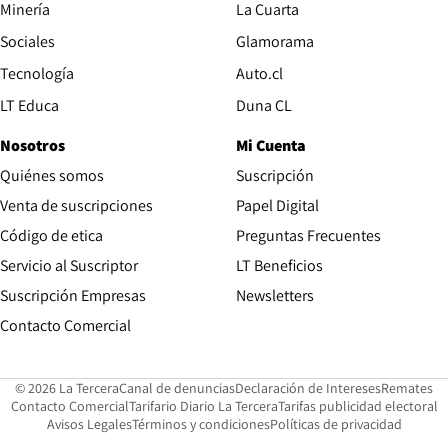
Opens in new window
Minería
La Cuarta
Opens in new wind
Sociales
Glamorama
Opens in new window
Tecnología
Auto.cl
Opens in new window
LT Educa
Duna CL
Nosotros
Mi Cuenta
Quiénes somos
Suscripción
Opens in new win
Venta de suscripciones
Papel Digital
Opens in new window
Código de etica
Preguntas Frecuentes
Servicio al Suscriptor
LT Beneficios
Suscripción Empresas
Newsletters
Opens in new window
Contacto Comercial
Opens in new window
Opens in 
Op
© 2026 La Tercera
Canal de denuncias
Declaración de Intereses
Remates
Opens in new window
Opens in new window
O
Contacto Comercial
Tarifario Diario La Tercera
Tarifas publicidad electoral
Opens in new window
Avisos Legales
Términos y condiciones
Políticas de privacidad