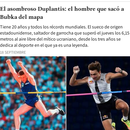
El asombroso Duplantis: el hombre que sacó a
Bubka del mapa
Tiene 20 años y todos los récords mundiales. El sueco de origen
estadounidense, saltador de garrocha que superó el jueves los 6,15
metros al aire libre del mítico ucraniano, desde los tres años se
dedica al deporte en el que ya es una leyenda.
18 SEPTIEMBRE