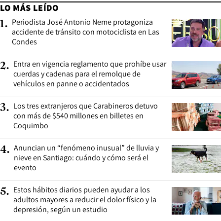
LO MÁS LEÍDO
Periodista José Antonio Neme protagoniza
1
.
accidente de tránsito con motociclista en Las
Condes
Entra en vigencia reglamento que prohíbe usar
2
.
cuerdas y cadenas para el remolque de
vehículos en panne o accidentados
Los tres extranjeros que Carabineros detuvo
3
.
con más de $540 millones en billetes en
Coquimbo
Anuncian un “fenómeno inusual” de lluvia y
4
.
nieve en Santiago: cuándo y cómo será el
evento
Estos hábitos diarios pueden ayudar a los
5
.
adultos mayores a reducir el dolor físico y la
depresión, según un estudio