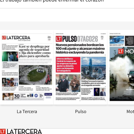
Opens in new window
Opens in ne
La Tercera
Pulso
Mot