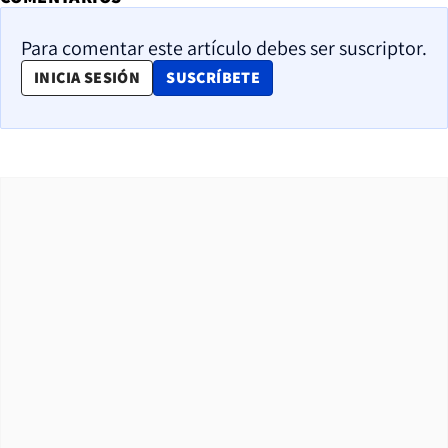
Para comentar este artículo debes ser suscriptor.
OPENS IN NEW WINDOW
INICIA SESIÓN
SUSCRÍBETE