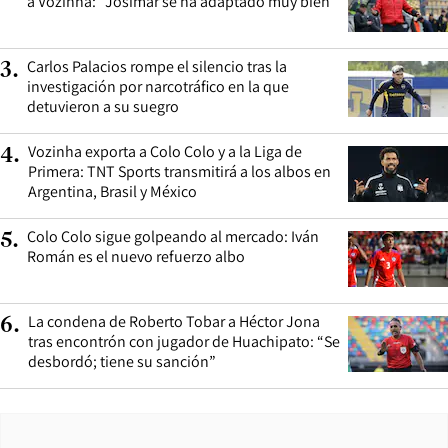
a Vozinha: “Josimar se ha adaptado muy bien”
Carlos Palacios rompe el silencio tras la
3
.
investigación por narcotráfico en la que
detuvieron a su suegro
Vozinha exporta a Colo Colo y a la Liga de
4
.
Primera: TNT Sports transmitirá a los albos en
Argentina, Brasil y México
Colo Colo sigue golpeando al mercado: Iván
5
.
Román es el nuevo refuerzo albo
La condena de Roberto Tobar a Héctor Jona
6
.
tras encontrón con jugador de Huachipato: “Se
desbordó; tiene su sanción”