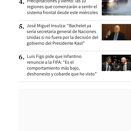
Precipitaciones y viento: las 10
4
.
regiones que comenzarán a sentir el
sistema frontal desde este miércoles
José Miguel Insulza: “Bachelet ya
5
.
sería secretaria general de Naciones
Unidas si no fuera por la decisión del
gobierno del Presidente Kast”
Luis Figo pide que Infantino
6
.
renuncie a la FIFA: “Es el
comportamiento más bajo,
deshonesto y cobarde que he visto”